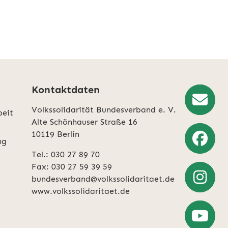
Kontaktdaten
Volkssolidarität Bundesverband e. V.
beit
rklärung
entnehmen.
Newslette
Alte Schönhauser Straße 16
10119 Berlin
Anmeldun
ng
Tel.: 030 27 89 70
Weiter
Fax: 030 27 59 39 59
zu
bundesverband@volkssolidaritaet.de
Facebook
www.volkssolidaritaet.de
Weiter
zu
Instagra