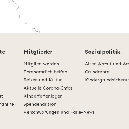
te
Mitglieder
Sozialpolitik
KARTE LADEN
Mitglied werden
Alter, Armut und Ar
nen zu Google Maps können Sie unserer
Datenschutze
Ehrenamtlich helfen
Grundrente
Reisen und Kultur
Kindergrundsicheru
Aktuelle Corona-Infos
st
Kinderferienlager
ndhilfe
Spendenaktion
Verschwörungen und Fake-News