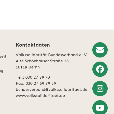
Kontaktdaten
Volkssolidarität Bundesverband e. V.
beit
rklärung
entnehmen.
Newslette
Alte Schönhauser Straße 16
10119 Berlin
Anmeldun
ng
Tel.: 030 27 89 70
Weiter
Fax: 030 27 59 39 59
zu
bundesverband@volkssolidaritaet.de
Facebook
www.volkssolidaritaet.de
Weiter
zu
Instagra