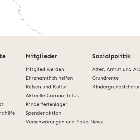
te
Mitglieder
Sozialpolitik
KARTE LADEN
Mitglied werden
Alter, Armut und Ar
nen zu Google Maps können Sie unserer
Datenschutze
Ehrenamtlich helfen
Grundrente
Reisen und Kultur
Kindergrundsicheru
Aktuelle Corona-Infos
st
Kinderferienlager
ndhilfe
Spendenaktion
Verschwörungen und Fake-News