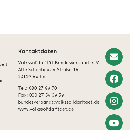
Kontaktdaten
Volkssolidarität Bundesverband e. V.
beit
rklärung
entnehmen.
Newslette
Alte Schönhauser Straße 16
10119 Berlin
Anmeldun
ng
Tel.: 030 27 89 70
Weiter
Fax: 030 27 59 39 59
zu
bundesverband@volkssolidaritaet.de
Facebook
www.volkssolidaritaet.de
Weiter
zu
Instagra