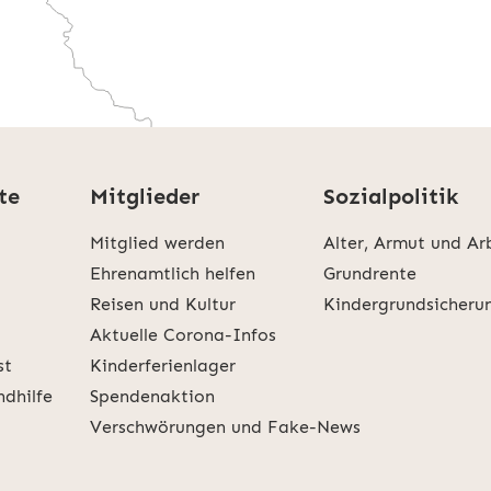
te
Mitglieder
Sozialpolitik
KARTE LADEN
Mitglied werden
Alter, Armut und Ar
nen zu Google Maps können Sie unserer
Datenschutze
Ehrenamtlich helfen
Grundrente
Reisen und Kultur
Kindergrundsicheru
Aktuelle Corona-Infos
st
Kinderferienlager
ndhilfe
Spendenaktion
Verschwörungen und Fake-News