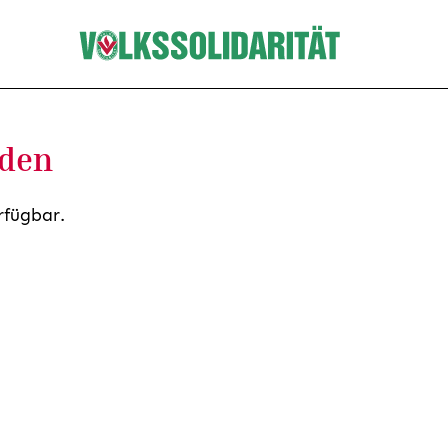
nden
rfügbar.