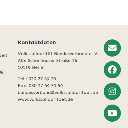
Kontaktdaten
Volkssolidarität Bundesverband e. V.
beit
Newslette
Alte Schönhauser Straße 16
10119 Berlin
Anmeldun
ng
Tel.: 030 27 89 70
Weiter
Fax: 030 27 59 39 59
zu
bundesverband@volkssolidaritaet.de
Facebook
www.volkssolidaritaet.de
Weiter
zu
Instagra
Zum