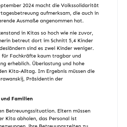
eptember 2024 macht die Volkssolidarität
ertagesbetreuung aufmerksam, die auch in
vierende Ausmaße angenommen hat.
enstand in Kitas so hoch wie nie zuvor,
herin betreut dort im Schnitt 5,4 Kinder
ndesländern sind es zwei Kinder weniger.
nd für Fachkräfte kaum tragbar und
ung erheblich. Überlastung und hohe
en Kita-Alltag. Im Ergebnis müssen die
arawanskij, Präsidentin der
 und Familien
hen Betreuungssituation. Eltern müssen
er Kita abholen, das Personal ist
 gezwungen, ihre Betreuungszeiten zu