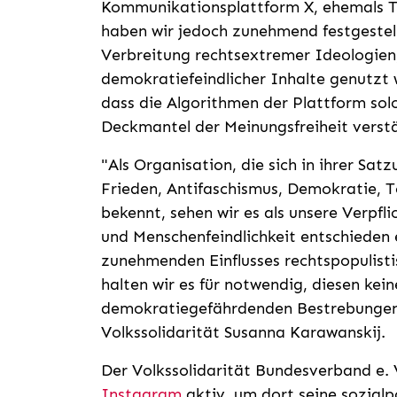
Kommunikationsplattform X, ehemals T
haben wir jedoch zunehmend festgestell
Verbreitung rechtsextremer Ideologien
demokratiefeindlicher Inhalte genutzt 
dass die Algorithmen der Plattform so
Deckmantel der Meinungsfreiheit verst
"Als Organisation, die sich in ihrer Sa
Frieden, Antifaschismus, Demokratie, 
bekennt, sehen wir es als unsere Verpfl
und Menschenfeindlichkeit entschieden
zunehmenden Einflusses rechtspopulist
halten wir es für notwendig, diesen kein
demokratiegefährdenden Bestrebungen z
Volkssolidarität Susanna Karawanskij.
Der Volkssolidarität Bundesverband e. V
Instagram
aktiv, um dort seine sozialp