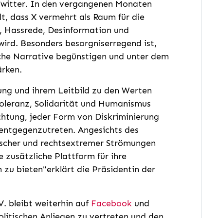
witter. In den vergangenen Monaten
t, dass X vermehrt als Raum für die
, Hassrede, Desinformation und
wird. Besonders besorgniserregend ist,
lche Narrative begünstigen und unter dem
ärken.
tzung und ihrem Leitbild zu den Werten
Toleranz, Solidarität und Humanismus
ichtung, jeder Form von Diskriminierung
 entgegenzutreten. Angesichts des
ischer und rechtsextremer Strömungen
e zusätzliche Plattform für ihre
u bieten"erklärt die Präsidentin der
. bleibt weiterhin auf
Facebook
und
olitischen Anliegen zu vertreten und den