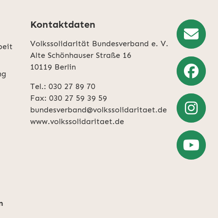
Kontaktdaten
Volkssolidarität Bundesverband e. V.
beit
Newslette
Alte Schönhauser Straße 16
10119 Berlin
Anmeldun
ng
Tel.: 030 27 89 70
Weiter
Fax: 030 27 59 39 59
zu
bundesverband@volkssolidaritaet.de
Facebook
www.volkssolidaritaet.de
Weiter
zu
Instagra
Zum
YouTube-
Account
n