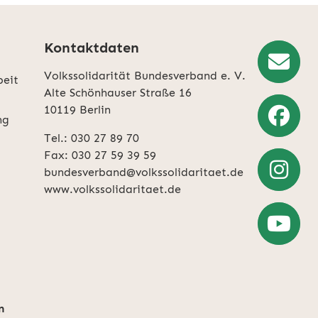
Kontaktdaten
Volkssolidarität Bundesverband e. V.
beit
Newslette
Alte Schönhauser Straße 16
10119 Berlin
Anmeldun
ng
Tel.: 030 27 89 70
Weiter
Fax: 030 27 59 39 59
zu
bundesverband@volkssolidaritaet.de
Facebook
www.volkssolidaritaet.de
Weiter
zu
Instagra
Zum
YouTube-
Account
n