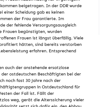
nkommen beigetragen. In der DDR wurde
ei einer Scheidung gab es keinen
kommen der Frau garantierte. Im
de der fehlende Versorgungsausgleich
ie Frauen begünstigten, wurden
ffenen Frauen ist längst überfällig. Viele
rofitiert hätten, sind bereits verstorben
Lebensleistung erfahren. Entsprechend
en auch der anstehende ersatzlose
der ostdeutschen Beschäftigten bei der
h noch fast 30 Jahre nach der
chäftigtengruppen in Ostdeutschland für
esten der Fall ist. Fällt der
zlos weg, gerät die Alterssicherung vieler
lidarität setzt sich dafür ein, den Abbau