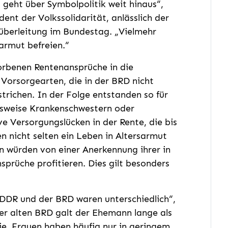
d geht über Symbolpolitik weit hinaus“,
dent der Volkssolidarität, anlässlich der
überleitung im Bundestag. „Vielmehr
armut befreien.“
orbenen Rentenansprüche in die
Vorsorgearten, die in der BRD nicht
trichen. In der Folge entstanden so für
elsweise Krankenschwestern oder
e Versorgungslücken in der Rente, die bis
n nicht selten ein Leben in Altersarmut
n würden von einer Anerkennung ihrer in
prüche profitieren. Dies gilt besonders
 DDR und der BRD waren unterschiedlich“,
der alten BRD galt der Ehemann lange als
ie, Frauen haben häufig nur in geringem