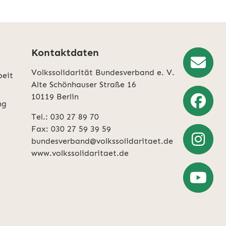
Kontaktdaten
Volkssolidarität Bundesverband e. V.
beit
Newslette
Alte Schönhauser Straße 16
10119 Berlin
Anmeldun
ng
Tel.: 030 27 89 70
Weiter
Fax: 030 27 59 39 59
zu
bundesverband@volkssolidaritaet.de
Facebook
www.volkssolidaritaet.de
Weiter
zu
Instagra
Zum
YouTube-