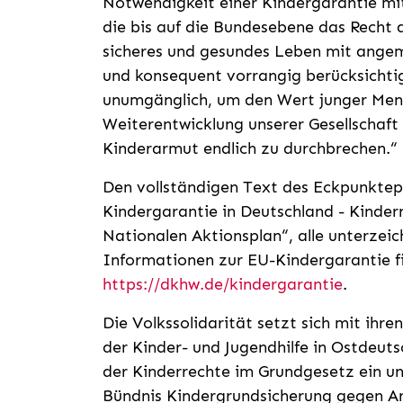
Notwendigkeit einer Kindergarantie mit
die bis auf die Bundesebene das Recht a
sicheres und gesundes Leben mit ange
und konsequent vorrangig berücksichtig
unumgänglich, um den Wert junger Mensc
Weiterentwicklung unserer Gesellschaft
Kinderarmut endlich zu durchbrechen.“
Den vollständigen Text des Eckpunkte
Kindergarantie in Deutschland - Kinde
Nationalen Aktionsplan“, alle unterzei
Informationen zur EU-Kindergarantie fi
https://dkhw.de/kindergarantie
.
Die Volkssolidarität setzt sich mit ihr
der Kinder- und Jugendhilfe in Ostdeut
der Kinderrechte im Grundgesetz ein und
Bündnis Kindergrundsicherung gegen Ar