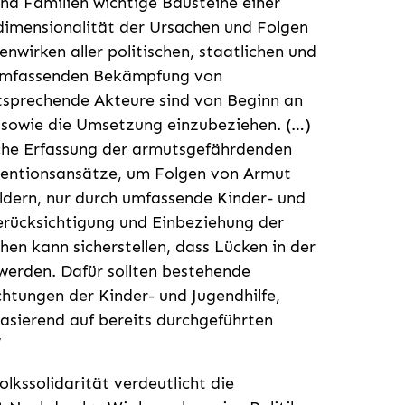
nd Familien wichtige Bausteine einer
dimensionalität der Ursachen und Folgen
wirken aller politischen, staatlichen und
r umfassenden Bekämpfung von
ntsprechende Akteure sind von Beginn an
ng sowie die Umsetzung einzubeziehen. (…)
iche Erfassung der armutsgefährdenden
ventionsansätze, um Folgen von Armut
dern, nur durch umfassende Kinder- und
erücksichtigung und Einbeziehung der
en kann sicherstellen, dass Lücken in der
werden. Dafür sollten bestehende
ichtungen der Kinder- und Jugendhilfe,
asierend auf bereits durchgeführten
“
lkssolidarität verdeutlicht die