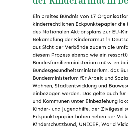
der Kinderarmut in De
Ein breites Bündnis von 17 Organisati
kinderrechtlichen Eckpunktepapier die 
des Nationalen Aktionsplans zur EU-Ki
Bekämpfung der Kinderarmut in Deutsch
aus Sicht der Verbände zudem die umfa
diesem Prozess ebenso wie ein ressort
Bundesfamilienministerium müssten bei
Bundesgesundheitsministerium, das Bu
Bundesministerium für Arbeit und Sozia
Wohnen, Stadtentwicklung und Bauwesen
einbezogen werden. Das gelte auch fü
und Kommunen unter Einbeziehung lokale
Kinder- und Jugendhilfe, der Zivilgesell
Eckpunktepapier haben neben der Volks
Kinderschutzbund, UNICEF, World Visio