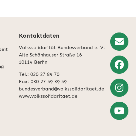
Kontaktdaten
Volkssolidarität Bundesverband e. V.
beit
Newslette
Alte Schönhauser Straße 16
10119 Berlin
Anmeldun
ng
Tel.: 030 27 89 70
Weiter
Fax: 030 27 59 39 59
zu
bundesverband@volkssolidaritaet.de
Facebook
www.volkssolidaritaet.de
Weiter
zu
Instagra
Zum
YouTube-