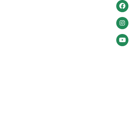
Anmeld
Weiter
zu
Facebo
Weiter
zu
Instagr
Zum
YouTube
Account
Kontaktdaten
Volkssolidarität Bundesverband e. V.
Alte Schönhauser Straße 16
10119 Berlin