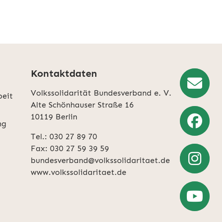
Kontaktdaten
Volkssolidarität Bundesverband e. V.
beit
Newslette
Alte Schönhauser Straße 16
10119 Berlin
Anmeldun
ng
Tel.: 030 27 89 70
Weiter
Fax: 030 27 59 39 59
zu
bundesverband@volkssolidaritaet.de
Facebook
www.volkssolidaritaet.de
Weiter
zu
Instagra
Zum