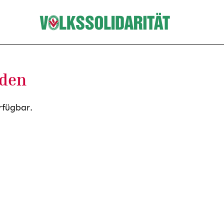
nden
rfügbar.