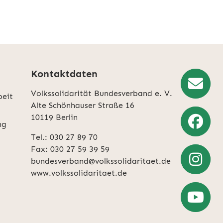
Kontaktdaten
Volkssolidarität Bundesverband e. V.
beit
Newslette
Alte Schönhauser Straße 16
10119 Berlin
Anmeldun
ng
Tel.: 030 27 89 70
Weiter
Fax: 030 27 59 39 59
zu
bundesverband@volkssolidaritaet.de
Facebook
www.volkssolidaritaet.de
Weiter
zu
Instagra
Zum