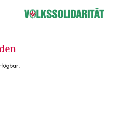
nden
rfügbar.