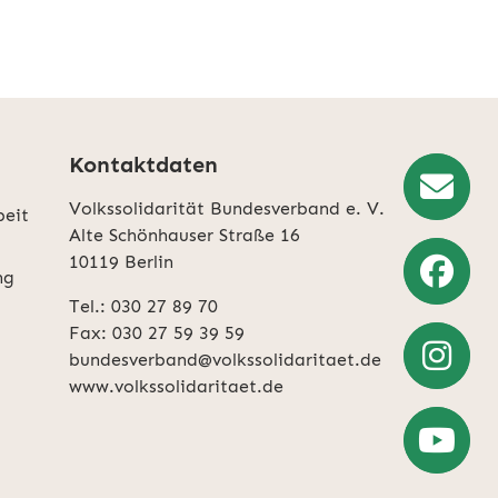
Kontaktdaten
Volkssolidarität Bundesverband e. V.
beit
Newslette
Alte Schönhauser Straße 16
10119 Berlin
Anmeldun
ng
Tel.: 030 27 89 70
Weiter
Fax: 030 27 59 39 59
zu
bundesverband@volkssolidaritaet.de
Facebook
www.volkssolidaritaet.de
Weiter
zu
Instagra
Zum