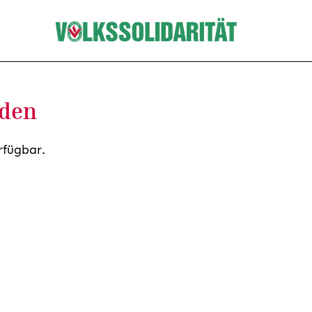
nden
rfügbar.