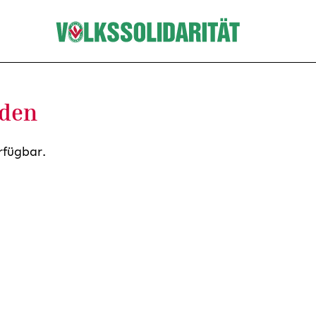
nden
rfügbar.