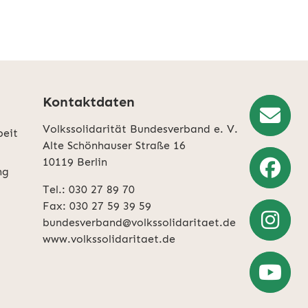
Kontaktdaten
Volkssolidarität Bundesverband e. V.
beit
Newslette
Alte Schönhauser Straße 16
10119 Berlin
Anmeldun
ng
Tel.: 030 27 89 70
Weiter
Fax: 030 27 59 39 59
zu
bundesverband@volkssolidaritaet.de
Facebook
www.volkssolidaritaet.de
Weiter
zu
Instagra
Zum