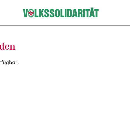
nden
rfügbar.