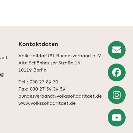
Kontaktdaten
Volkssolidarität Bundesverband e. V.
beit
Newslette
Alte Schönhauser Straße 16
10119 Berlin
Anmeldun
ng
Tel.: 030 27 89 70
Weiter
Fax: 030 27 59 39 59
zu
bundesverband@volkssolidaritaet.de
Facebook
www.volkssolidaritaet.de
Weiter
zu
Instagra
Zum