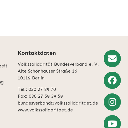
Kontaktdaten
Volkssolidarität Bundesverband e. V.
beit
Newslette
Alte Schönhauser Straße 16
10119 Berlin
Anmeldun
ng
Tel.: 030 27 89 70
Weiter
Fax: 030 27 59 39 59
zu
bundesverband@volkssolidaritaet.de
Facebook
www.volkssolidaritaet.de
Weiter
zu