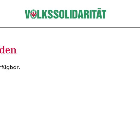
nden
rfügbar.