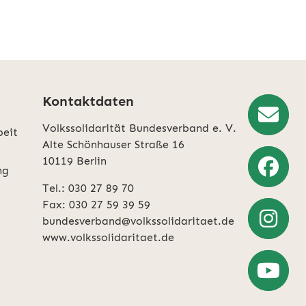
Kontaktdaten
Volkssolidarität Bundesverband e. V.
beit
Newslette
Alte Schönhauser Straße 16
10119 Berlin
Anmeldun
ng
Tel.: 030 27 89 70
Weiter
Fax: 030 27 59 39 59
zu
bundesverband@volkssolidaritaet.de
Facebook
www.volkssolidaritaet.de
Weiter
zu
Instagra
Zum