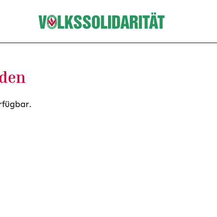
nden
rfügbar.