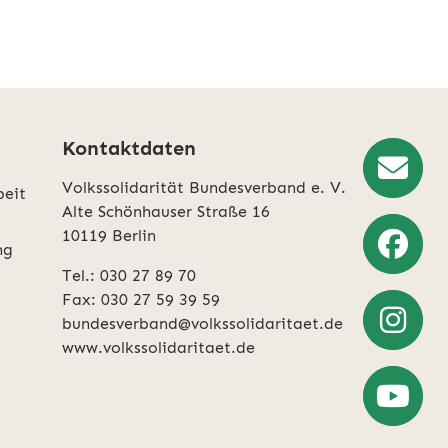
Kontaktdaten
Volkssolidarität Bundesverband e. V.
beit
Newslette
Alte Schönhauser Straße 16
10119 Berlin
Anmeldun
ng
Tel.: 030 27 89 70
Weiter
Fax: 030 27 59 39 59
zu
bundesverband@volkssolidaritaet.de
Facebook
www.volkssolidaritaet.de
Weiter
zu
Instagra
Zum