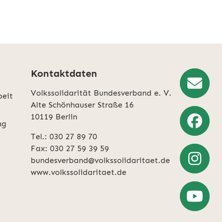
Kontaktdaten
Volkssolidarität Bundesverband e. V.
beit
Newslette
Alte Schönhauser Straße 16
10119 Berlin
Anmeldun
ng
Tel.: 030 27 89 70
Weiter
Fax: 030 27 59 39 59
zu
bundesverband@volkssolidaritaet.de
Facebook
www.volkssolidaritaet.de
Weiter
zu
Instagra
Zum