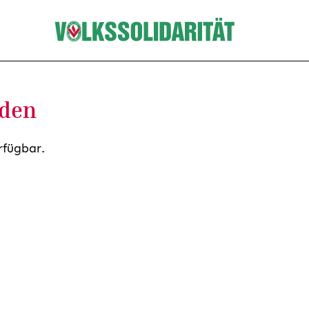
nden
rfügbar.