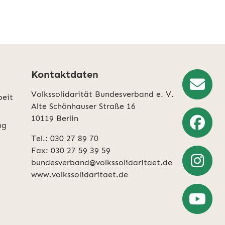
Kontaktdaten
Volkssolidarität Bundesverband e. V.
beit
Newslette
Alte Schönhauser Straße 16
10119 Berlin
Anmeldun
ng
Tel.: 030 27 89 70
Weiter
Fax: 030 27 59 39 59
zu
bundesverband@volkssolidaritaet.de
Facebook
www.volkssolidaritaet.de
Weiter
zu
Instagra
Zum