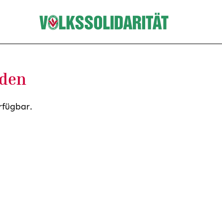
nden
rfügbar.