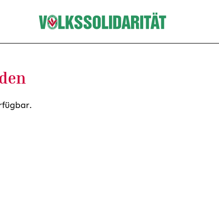
nden
rfügbar.