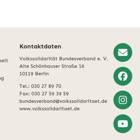
Kontaktdaten
Volkssolidarität Bundesverband e. V.
beit
Newslette
Alte Schönhauser Straße 16
10119 Berlin
Anmeldun
ng
Tel.: 030 27 89 70
Weiter
Fax: 030 27 59 39 59
zu
bundesverband@volkssolidaritaet.de
Facebook
www.volkssolidaritaet.de
Weiter
zu
Instagra
Zum