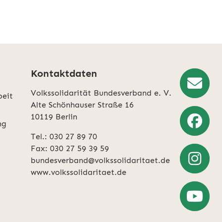
Kontaktdaten
Volkssolidarität Bundesverband e. V.
beit
Newslette
Alte Schönhauser Straße 16
10119 Berlin
Anmeldun
ng
Tel.: 030 27 89 70
Weiter
Fax: 030 27 59 39 59
zu
bundesverband@volkssolidaritaet.de
Facebook
www.volkssolidaritaet.de
Weiter
zu
Instagra
Zum