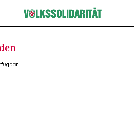
nden
rfügbar.