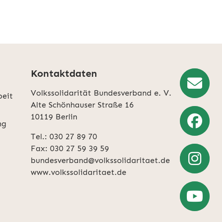
Kontaktdaten
Volkssolidarität Bundesverband e. V.
beit
Newslette
Alte Schönhauser Straße 16
10119 Berlin
Anmeldun
ng
Tel.: 030 27 89 70
Weiter
Fax: 030 27 59 39 59
zu
bundesverband@volkssolidaritaet.de
Facebook
www.volkssolidaritaet.de
Weiter
zu
Instagra
Zum