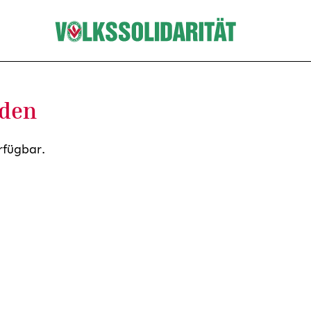
nden
rfügbar.