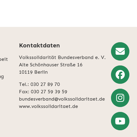
Kontaktdaten
Volkssolidarität Bundesverband e. V.
beit
Newslette
Alte Schönhauser Straße 16
10119 Berlin
Anmeldun
ng
Tel.: 030 27 89 70
Weiter
Fax: 030 27 59 39 59
zu
bundesverband@volkssolidaritaet.de
Facebook
www.volkssolidaritaet.de
Weiter
zu
Instagra
Zum