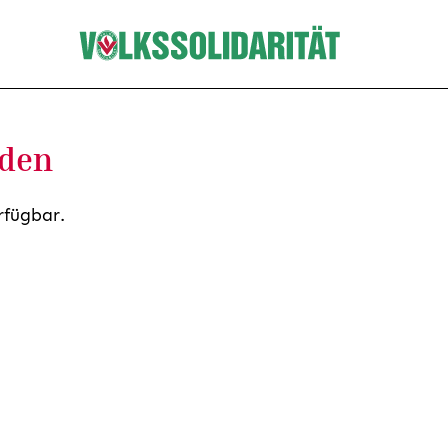
nden
rfügbar.