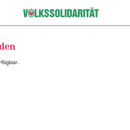
nden
rfügbar.