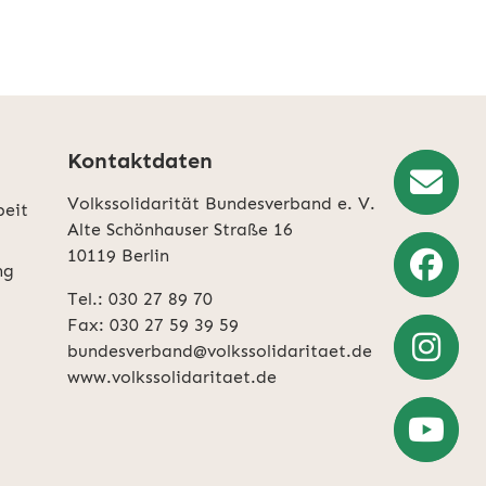
Kontaktdaten
Volkssolidarität Bundesverband e. V.
beit
Newslette
Alte Schönhauser Straße 16
10119 Berlin
Anmeldun
ng
Tel.: 030 27 89 70
Weiter
Fax: 030 27 59 39 59
zu
bundesverband@volkssolidaritaet.de
Facebook
www.volkssolidaritaet.de
Weiter
zu
Instagra
Zum