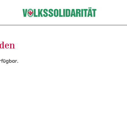
nden
rfügbar.