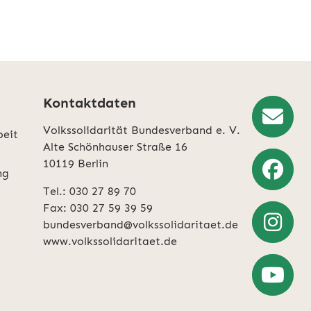
Kontaktdaten
Volkssolidarität Bundesverband e. V.
beit
Newslette
Alte Schönhauser Straße 16
10119 Berlin
Anmeldun
ng
Tel.: 030 27 89 70
Weiter
Fax: 030 27 59 39 59
zu
bundesverband@volkssolidaritaet.de
Facebook
www.volkssolidaritaet.de
Weiter
zu
Instagra
Zum