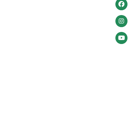
Anmeld
Weiter
zu
Facebo
Weiter
zu
Instagr
Zum
YouTube
Account
Kontaktdaten
Volkssolidarität Bundesverband e. V.
Alte Schönhauser Straße 16
10119 Berlin