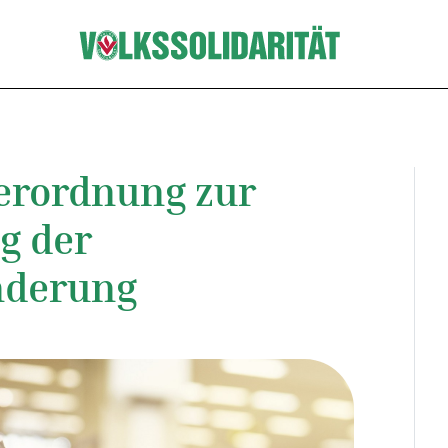
erordnung zur
g der
nderung