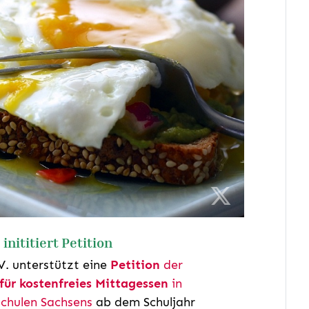
inititiert Petition
V. unterstützt eine
Petition
der
für kostenfreies Mittagessen
in
chulen Sachsens
ab dem Schuljahr