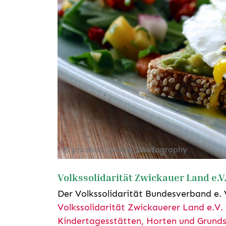
© pixabay; ponce_photography
Volkssolidarität Zwickauer Land e.V. 
Der Volkssolidarität Bundesverband e. 
Volkssolidarität Zwickauerer Land e.V.
Kindertagesstätten, Horten und Grunds