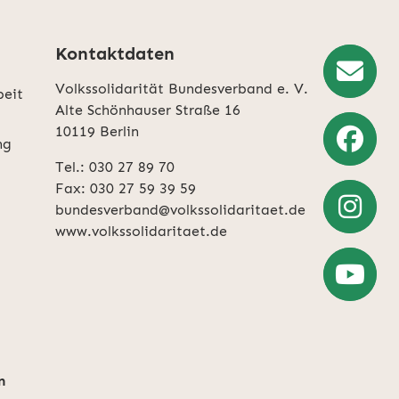
Kontaktdaten
Volkssolidarität Bundesverband e. V.
beit
Newslette
Alte Schönhauser Straße 16
10119 Berlin
Anmeldun
ng
Tel.: 030 27 89 70
Weiter
Fax: 030 27 59 39 59
zu
bundesverband@volkssolidaritaet.de
Facebook
www.volkssolidaritaet.de
Weiter
zu
Instagra
Zum
YouTube-
Account
n