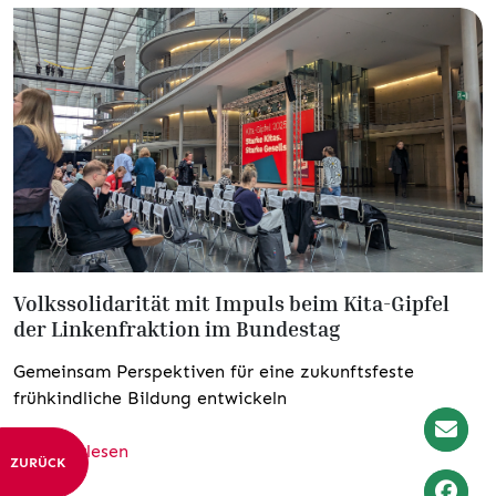
Volkssolidarität mit Impuls beim Kita-Gipfel
der Linkenfraktion im Bundestag
Gemeinsam Perspektiven für eine zukunftsfeste
frühkindliche Bildung entwickeln
weiterlesen
Newslet
ZURÜCK
Anmeld