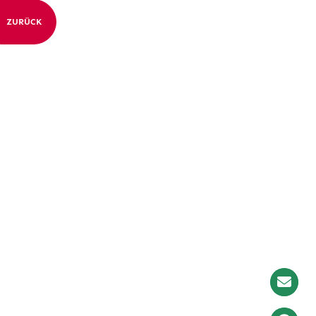
ZURÜCK
Newslet