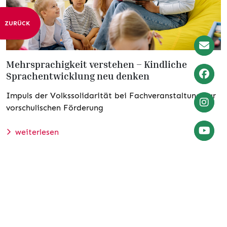
ZURÜCK
Newslet
Mehrsprachigkeit verstehen – Kindliche
Anmeld
Sprachentwicklung neu denken
Weiter
Impuls der Volkssolidarität bei Fachveranstaltung zur
zu
vorschulischen Förderung
Facebo
Weiter
zu
weiterlesen
Instagr
Zum
YouTube
Account