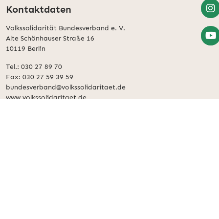
Kontaktdaten
zu
Fac
Wei
Volkssolidarität Bundesverband e. V.
zu
Alte Schönhauser Straße 16
Inst
10119 Berlin
Zu
YouT
Tel.: 030 27 89 70
Acco
Fax: 030 27 59 39 59
bundesverband@volkssolidaritaet.de
www.volkssolidaritaet.de
Spenden
Kontakt
Impressum
Datenschutzerklärung
Privatsphäre-Einstellungen