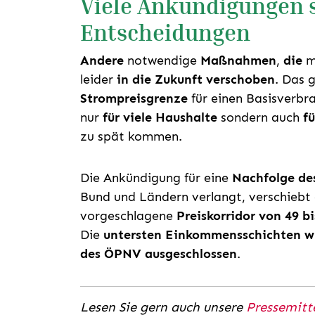
Viele Ankündigungen s
Entscheidungen
Andere
notwendige
Maßnahmen
,
die
m
leider
in die Zukunft verschoben
. Das g
Strompreisgrenze
für einen Basisverbr
nur
für viele Haushalte
sondern auch
f
zu spät kommen.
Die Ankündigung für eine
Nachfolge des
Bund und Ländern verlangt, verschiebt 
vorgeschlagene
Preiskorridor von 49 b
Die
untersten Einkommensschichten w
des ÖPNV ausgeschlossen
.
Lesen Sie gern auch unsere
Pressemitt