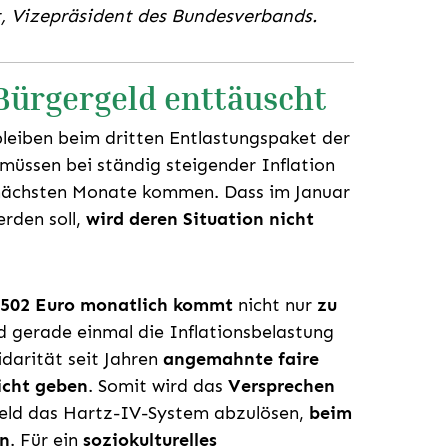
, Vizepräsident des Bundesverbands.
Bürgergeld enttäuscht
leiben beim dritten Entlastungspaket der
müssen bei ständig steigender Inflation
 nächsten Monate kommen. Dass im Januar
rden soll,
wird deren Situation nicht
 502 Euro monatlich kommt
nicht nur
zu
rd gerade einmal die Inflationsbelastung
idarität seit Jahren
angemahnte faire
icht geben
. Somit wird das
Versprechen
eld das Hartz-IV-System abzulösen,
beim
en
. Für ein
soziokulturelles