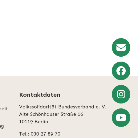
Newslette
Anmeldun
Weiter
zu
Kontaktdaten
Facebook
Volkssolidarität Bundesverband e. V.
Weiter
beit
Alte Schönhauser Straße 16
zu
10119 Berlin
Instagra
ng
Zum
Tel.: 030 27 89 70