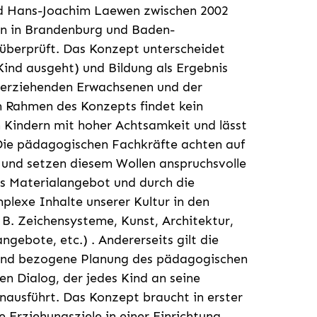
nd Hans-Joachim Laewen zwischen 2002
en in Brandenburg und Baden-
 überprüft. Das Konzept unterscheidet
Kind ausgeht) und Bildung als Ergebnis
 erziehenden Erwachsenen und der
m Rahmen des Konzepts findet kein
n Kindern mit hoher Achtsamkeit und lässt
 Die pädagogischen Fachkräfte achten auf
 und setzen diesem Wol­len anspruchsvolle
das Materialangebot und durch die
lexe Inhalte unserer Kultur in den
 B. Zeichen­systeme, Kunst, Architektur,
e­bote, etc.) . Andererseits gilt die
Kind bezogene Planung des pädagogischen
en Dialog, der jedes Kind an seine
nausführt. Das Konzept braucht in erster
 Erziehungsziele in einer Einrichtung,