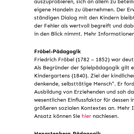
auszuprobieren, sich an allem zu betei
eigene Handeln zu übernehmen. Der Erwa
ständigen Dialog mit den Kindern bleibt
der Fehler als wertvoll begreift und da
in den Blick nimmt. Mehr Informationen
Fröbel-Pädagogik
Friedrich Fröbel (1782 – 1852) war deu
Als Begründer der Spielpädagogik gilt er
Kindergartens (1840). Ziel der kindliche
denkende, selbsttätige Mensch“. Er fo
Ausbildung von Erziehenden und sah das
wesentlichen Einflussfaktor für dessen 
größeren sozialen Kontextes an. Mehr
Ansatz können Sie
hier
nachlesen.
Hengstenberg-Pädagogik