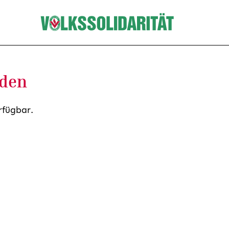
nden
rfügbar.