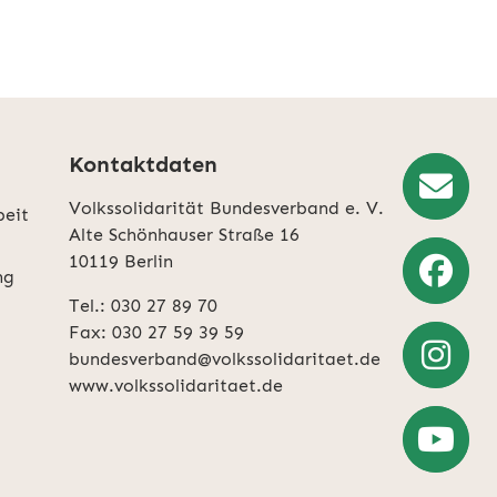
Kontaktdaten
Volkssolidarität Bundesverband e. V.
beit
Newslette
Alte Schönhauser Straße 16
10119 Berlin
Anmeldun
ng
Tel.: 030 27 89 70
Weiter
Fax: 030 27 59 39 59
zu
bundesverband@volkssolidaritaet.de
Facebook
www.volkssolidaritaet.de
Weiter
zu
Instagra
Zum