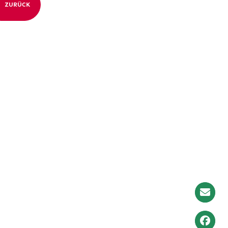
ZURÜCK
Newslet
Anmeld