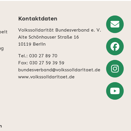
Kontaktdaten
Volkssolidarität Bundesverband e. V.
beit
Newslette
Alte Schönhauser Straße 16
10119 Berlin
Anmeldun
ng
Tel.: 030 27 89 70
Weiter
Fax: 030 27 59 39 59
zu
bundesverband@volkssolidaritaet.de
Facebook
www.volkssolidaritaet.de
Weiter
zu
Instagra
Zum
YouTube-
Account
n