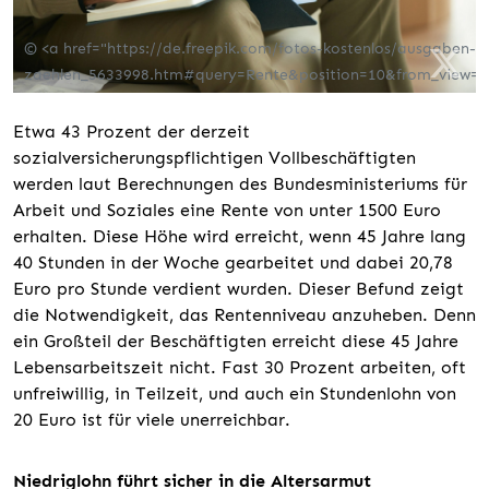
© <a href="https://de.freepik.com/fotos-kostenlos/ausgaben-
zaehlen_5633998.htm#query=Rente&position=10&from_view=s
Etwa 43 Prozent der derzeit
sozialversicherungspflichtigen Vollbeschäftigten
werden laut Berechnungen des Bundesministeriums für
Arbeit und Soziales eine Rente von unter 1500 Euro
erhalten. Diese Höhe wird erreicht, wenn 45 Jahre lang
40 Stunden in der Woche gearbeitet und dabei 20,78
Euro pro Stunde verdient wurden. Dieser Befund zeigt
die Notwendigkeit, das Rentenniveau anzuheben. Denn
ein Großteil der Beschäftigten erreicht diese 45 Jahre
Lebensarbeitszeit nicht. Fast 30 Prozent arbeiten, oft
unfreiwillig, in Teilzeit, und auch ein Stundenlohn von
20 Euro ist für viele unerreichbar.
Niedriglohn führt sicher in die Altersarmut