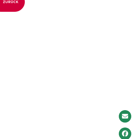
ZURÜCK
Newslet
Anmeld