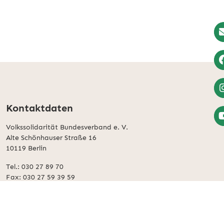
N
An
W
zu
Fa
W
Kontaktdaten
zu
Volkssolidarität Bundesverband e. V.
In
Z
Alte Schönhauser Straße 16
Yo
10119 Berlin
Ac
Tel.: 030 27 89 70
Fax: 030 27 59 39 59
bundesverband@volkssolidaritaet.de
www.volkssolidaritaet.de