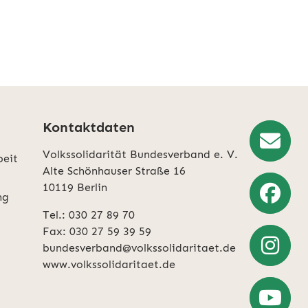
Kontaktdaten
Volkssolidarität Bundesverband e. V.
beit
Newslette
Alte Schönhauser Straße 16
10119 Berlin
Anmeldun
ng
Tel.: 030 27 89 70
Weiter
Fax: 030 27 59 39 59
zu
bundesverband@volkssolidaritaet.de
Facebook
www.volkssolidaritaet.de
Weiter
zu