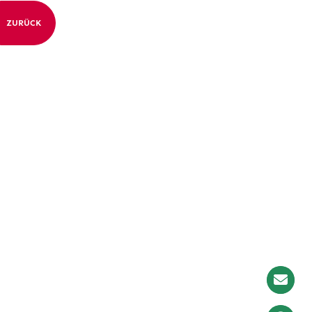
ZURÜCK
Newslet