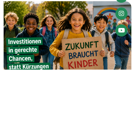
Weiter
zu
Facebo
Weiter
zu
Instagr
Zum
YouTube
Account
Volkssolidarität zum Internationalen Kindertag
2026
Kinder dürfen nicht zur politischen Randgruppe werden
weiterlesen